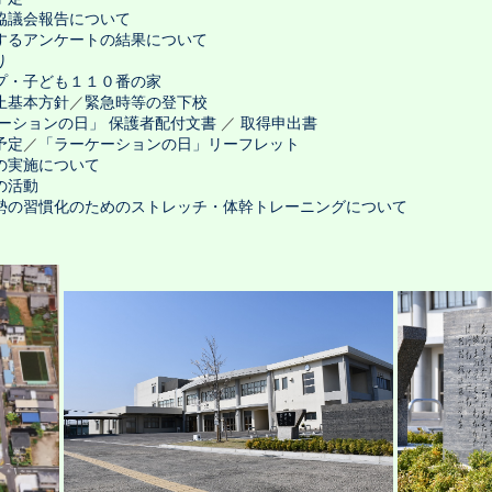
協議会報告について
するアンケートの結果について
り
プ・子ども１１０番の家
止基本方針
／
緊急時等の登下校
ケーションの日」 保護者配付文書
／
取得申出書
予定
／
「ラーケーションの日」リーフレット
の実施について
の活動
勢の習慣化のためのストレッチ・体幹トレーニングについて