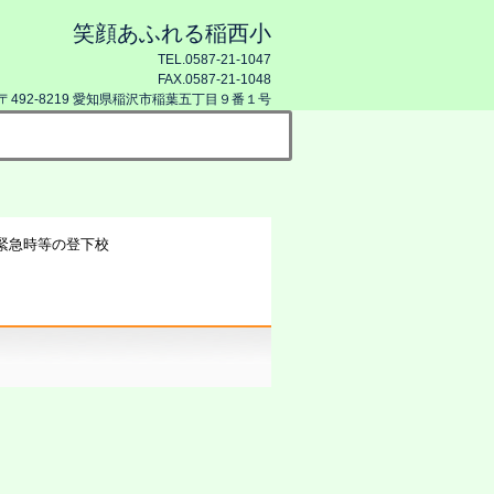
笑顔あふれる稲西小
TEL.0587-21-1047
FAX.0587-21-1048
〒492-8219 愛知県稲沢市稲葉五丁目９番１号
緊急時等の登下校