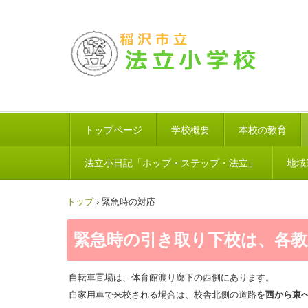
トップページ
学校概要
本校の教育
法立小日記「ホップ・ステップ・法立」
地域
トップ
›
緊急時の対応
緊急時の引き取り下校は、各
自転車置場は、体育館渡り廊下の西側にあります。
自家用車で来校される場合は、校舎北側の道路を
西から東