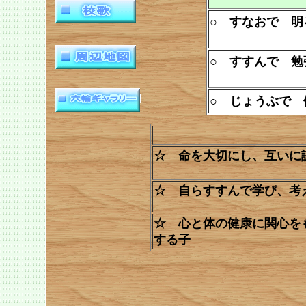
○ すなおで 明
○ すすんで 勉
○ じょうぶで
☆ 命を大切にし、互いに
☆ 自らすすんで学び、考
☆ 心と体の健康に関心を
する子