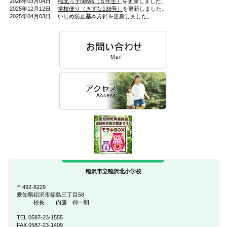
2026年03月04日
稲北っ子News（５年生）
を更新しました。
2025年12月12日
学校便り（きずな138号）
を更新しました。
2025年04月03日
いじめ防止基本方針
を更新しました。
稲沢市立稲沢北小学校
〒492-8229
愛知県稲沢市稲島三丁目58
校長 内藤 伸一朗
TEL 0587-23-1555
FAX 0587-23-1409