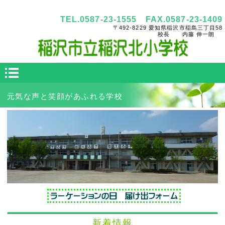
稲沢市立稲沢北小学校HPへようこそ
TEL.0587-23-1555 FAX.0587-23-1409
〒492-8229 愛知県稲沢市稲島三丁目58
校長 内藤 伸一朗
元気な声と笑顔があふれる学校
新着情報