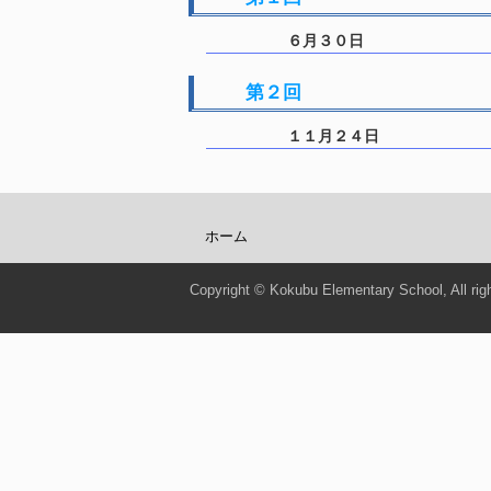
６月３０日
第２回
１１月２４日
ホーム
Copyright © Kokubu Elementary School, All rig